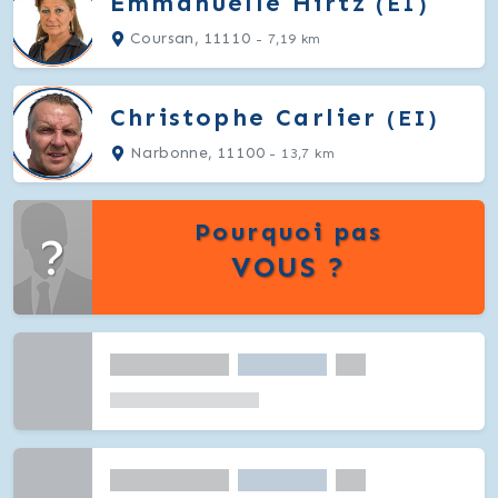
Emmanuelle
Hirtz
(EI)
Coursan, 11110
- 7,19 km
Christophe
Carlier
(EI)
Narbonne, 11100
- 13,7 km
Pourquoi pas
?
VOUS ?