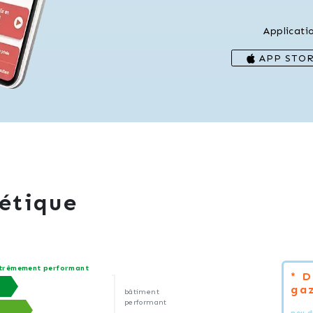
Applicati
APP STO
étique
trêmement performant
* 
gaz
bâtiment
performant
peu d