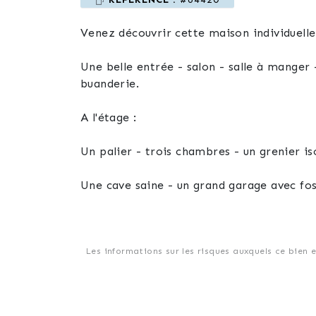
Une belle entrée - salon - salle à manger -
buanderie.
A l'étage :
Un palier - trois chambres - un grenier 
Une cave saine - un grand garage avec fos
Les +++ chauffage avec système de pompe 
Les informations sur les risques auxquels ce bien 