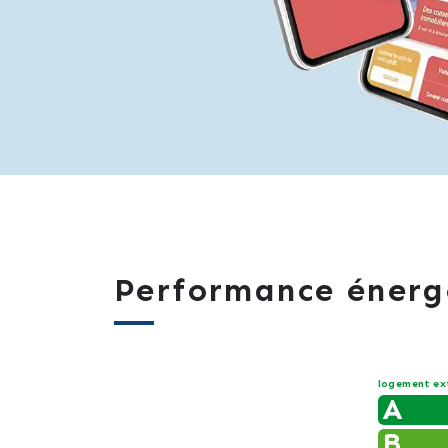
Performance énerg
logement ex
A
B