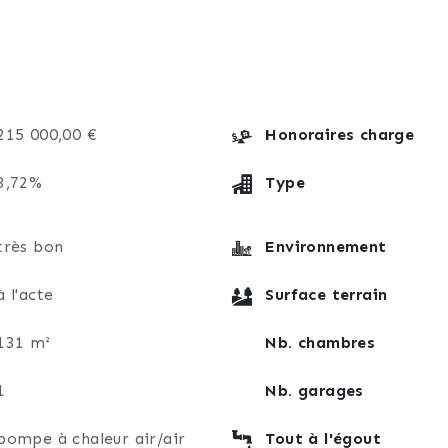
215 000,00 €
Honoraires charge
3,72%
Type
très bon
Environnement
à l'acte
Surface terrain
131 m²
Nb. chambres
1
Nb. garages
pompe à chaleur air/air
Tout à l'égout