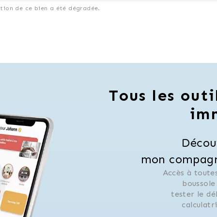
ation de ce bien a été dégradée.
Tous les outi
im
Décou
mon compagno
Accès à toutes
 boussole
 tester le d
 calculat