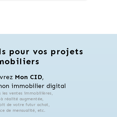
ls pour vos projets
mobiliers
vrez 
Mon CID
,
n immobilier digital
 les ventes immobilières, 
 à réalité augmentée, 
ébit de votre futur achat, 
rice de mensualité, etc.