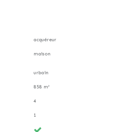
acquéreur
maison
urbain
858 m²
4
1