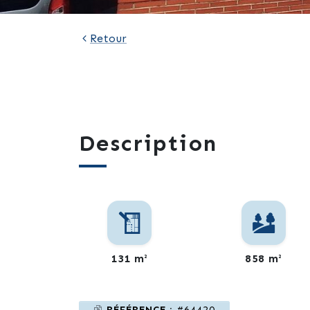
Retour
Description
131 m²
858 m²
RÉFÉRENCE :
#64420