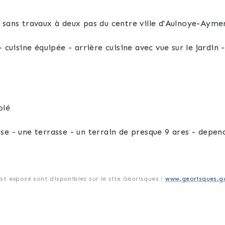
Venez découvrir cette maison individuelle sans travaux à deux pas du centre vi
 cuisine équipée - arrière cuisine avec vue sur le jardin 
isolé
se - une terrasse - un terrain de presque 9 ares - depen
à chaleur - aucun travaux à prévoir !
est exposé sont disponibles sur le site Géorisques :
www.georisques.go