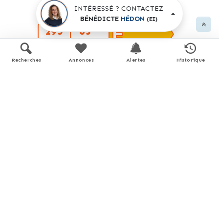
INTÉRESSÉ ? CONTACTEZ
D
BÉNÉDICTE
HÉDON
(EI)
E
295
63 *
kWh/m².an
kg
CO
/m².an
2
F
Recherches
Annonces
Alertes
Historique
G
logement extrêmement peu performant
* Dont émissions de
gaz à effet de serre
peu d'émissions de CO
2
A
B
C
D
E
63
kg CO
/m².an
2