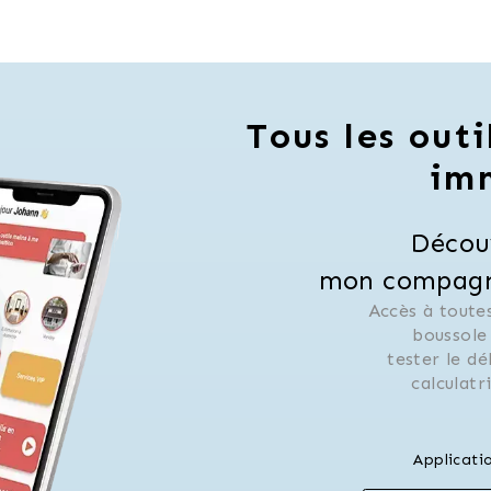
Tous les outi
im
Décou
mon compagno
Accès à toutes
 boussole
 tester le d
 calculat
Applicati