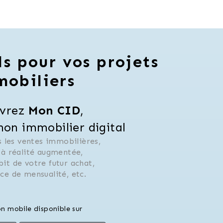
ls pour vos projets
mobiliers
vrez 
Mon CID
,
n immobilier digital
 les ventes immobilières, 
 à réalité augmentée, 
ébit de votre futur achat, 
rice de mensualité, etc.
on mobile disponible sur