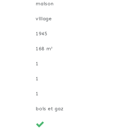
maison
village
1945
168 m²
1
1
1
bois et gaz