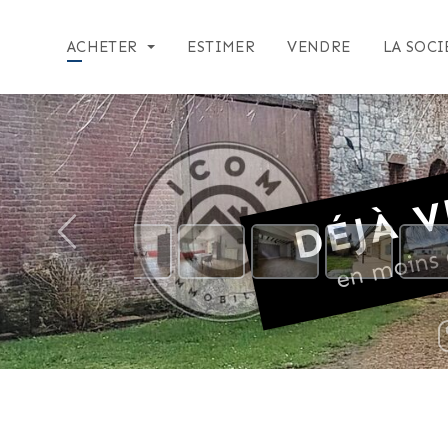
ACHETER
ESTIMER
VENDRE
LA SOCI
DÉJÀ V
en moins 