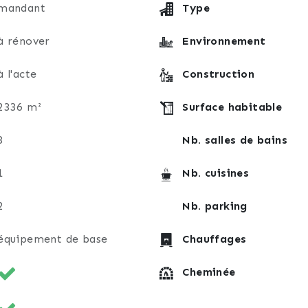
mandant
Type
à rénover
Environnement
à l'acte
Construction
2336 m²
Surface habitable
3
Nb. salles de bains
1
Nb. cuisines
2
Nb. parking
équipement de base
Chauffages
Cheminée