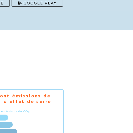
RE
GOOGLE PLAY
Dont émissions de
 à effet de serre
'émissions de CO
2