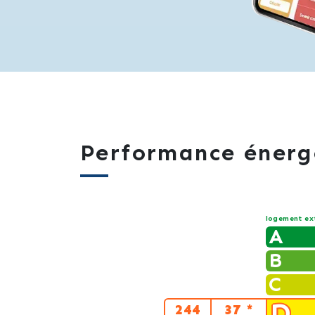
Performance énerg
logement ex
A
B
C
D
244
37 *