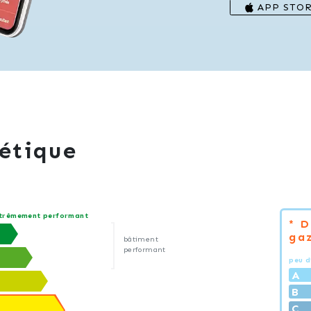
APP STO
étique
trêmement performant
* 
gaz
bâtiment
performant
peu d
A
B
C