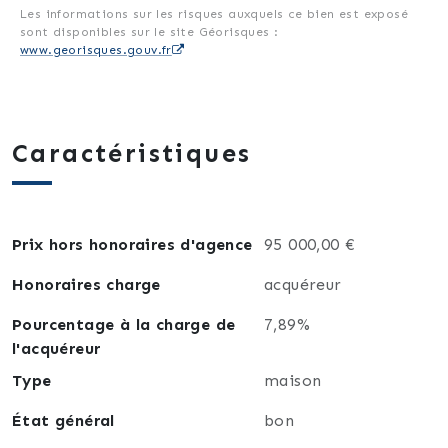
bon entretien. Quelques travaux sont à prévoir,
Les informations sur les risques auxquels ce bien est exposé
sont disponibles sur le site Géorisques :
laissant place à votre touche personnelle pour
www.georisques.gouv.fr
valoriser ce bien.
Disponible à l’acte, cette maison est une belle
opportunité pour un investisseur souhaitant
Caractéristiques
sécuriser un revenu locatif stable tout en bénéficiant
d’un potentiel d’évolution. Contactez-nous pour
organiser une visite et découvrir tout ce que ce bien
peut vous offrir.
Prix hors honoraires d'agence
95 000,00 €
Honoraires charge
acquéreur
Pourcentage à la charge de
7,89%
l'acquéreur
Type
maison
État général
bon