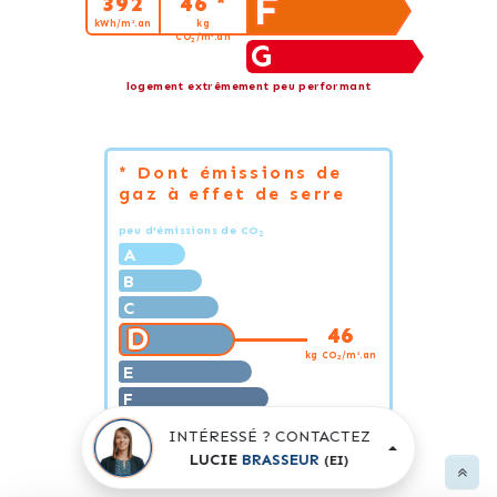
F
392
46 *
kWh/m².an
kg
CO
/m².an
2
G
logement extrêmement peu performant
* Dont émissions de
gaz à effet de serre
peu d'émissions de CO
2
A
B
C
D
46
kg CO
/m².an
2
E
F
G
INTÉRESSÉ ? CONTACTEZ
émissions de CO
très importantes
2
LUCIE
BRASSEUR
(EI)