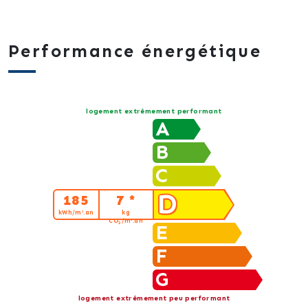
Performance énergétique
logement extrêmement performant
A
B
C
D
185
7 *
kWh/m².an
kg
CO
/m².an
2
E
F
G
logement extrêmement peu performant