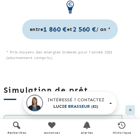
1 860 €
2 560 €
entre
et
/ an *
* Prix moyens des énergies indexés pour l'année 2021
(abonnement compris).
Simulation de prêt
INTÉRESSÉ ? CONTACTEZ
LUCIE
BRASSEUR
(EI)
Prix du bien
€
Recherches
Annonces
Alertes
Historique