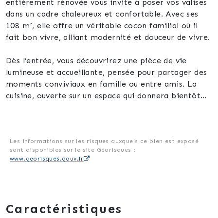
entièrement rénovée vous invite à poser vos valises
dans un cadre chaleureux et confortable. Avec ses
108 m², elle offre un véritable cocon familial où il
fait bon vivre, alliant modernité et douceur de vivre.
Dès l’entrée, vous découvrirez une pièce de vie
lumineuse et accueillante, pensée pour partager des
moments conviviaux en famille ou entre amis. La
cuisine, ouverte sur un espace qui donnera bientôt
sur une terrasse, promet de belles heures de détente
en plein air, idéale pour profiter des beaux jours. À
l’étage, un palier dessert deux chambres, dont une
avec un dressing, offrant la possibilité d’aménager
Les informations sur les risques auxquels ce bien est exposé
sont disponibles sur le site Géorisques :
une troisième chambre selon vos besoins. Une salle
www.georisques.gouv.fr
de bain complète cet étage.
Cette maison bénéficie d’un état très bon,
témoignant du soin apporté à sa rénovation. Vous
Caractéristiques
apprécierez également la présence d’une cave,