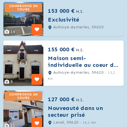
COMPROMIS EN
153 000 €
COURS
H.I.
Exclusivité
Aulnoye-Aymeries, 59620
16
155 000 €
H.I.
Maison semi-
individuelle au coeur de
ville
Aulnoye-Aymeries, 59620
- 13,2
km
8
COMPROMIS EN
127 000 €
COURS
H.I.
Nouveauté dans un
secteur prisé
Leval, 59620
- 14,1 km
11