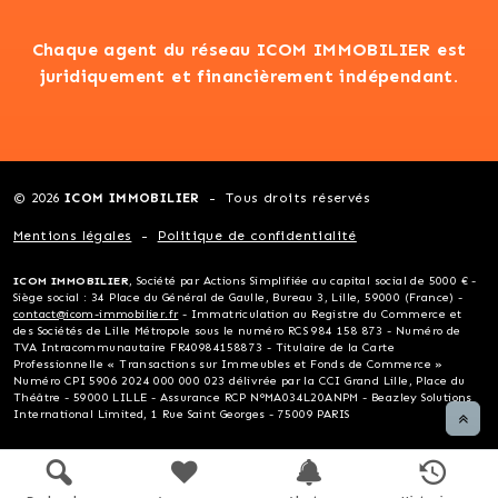
Chaque agent du réseau ICOM IMMOBILIER est
juridiquement et financièrement indépendant.
© 2026
ICOM IMMOBILIER
Tous droits réservés
Mentions légales
Politique de confidentialité
ICOM IMMOBILIER
, Société par Actions Simplifiée au capital social de 5000 € -
Siège social : 34 Place du Général de Gaulle, Bureau 3, Lille, 59000 (France) -
contact@icom-immobilier.fr
- Immatriculation au Registre du Commerce et
des Sociétés de Lille Métropole sous le numéro RCS 984 158 873 - Numéro de
TVA Intracommunautaire FR40984158873 - Titulaire de la Carte
Professionnelle « Transactions sur Immeubles et Fonds de Commerce »
Numéro CPI 5906 2024 000 000 023 délivrée par la CCI Grand Lille, Place du
Théâtre - 59000 LILLE - Assurance RCP N°MA034L20ANPM - Beazley Solutions
International Limited, 1 Rue Saint Georges - 75009 PARIS